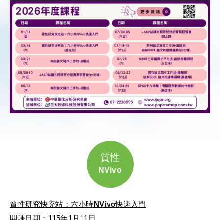
a
n
t
a
s
W
A
e
p
i
p
b
o
質性
NVivo
質性研究快充站：六小時NVivo快速入門
開課日期：115年1月11日