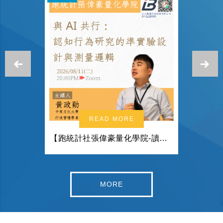
Previous
N
READ MORE
IRB
【跑統計社張偉豪量化學院-讀書會預告：與 AI 共行：認知行為研究的準實驗設計與測量邏輯】
MORE