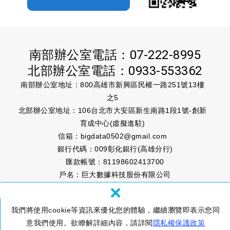
南部辦公室電話：
07-222-8995
北部辦公室電話：
0933-553362
南部辦公室地址：800高雄市新興區民權一路251號13樓
之5
北部辦公室地址：106台北市大安區新生南路1段1號-創新
育成中心(虛擬進駐)
信箱：
bigdata0502@gmail.com
銀行代碼：009彰化銀行(高雄分行)
匯款帳號：81198602413700
戶名：巨大數據科技股份有限公司
×
我們將使用cookie等資訊來優化您的體驗，繼續瀏覽即表示您同
© 巨大數據科技股份有限公司 BIG DATA TECHNOLOGY CO.,
意我們使用。欲瞭解詳細內容，請詳閱
隱私權保護政策
LTD.
隱私權政策
網頁設計 : 新視野