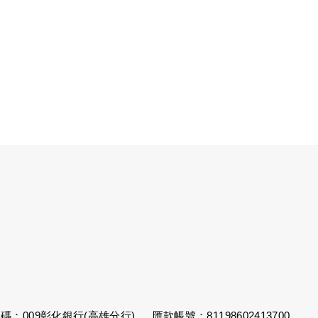
碼：009彰化銀行(高雄分行)
匯款帳號：81198602413700