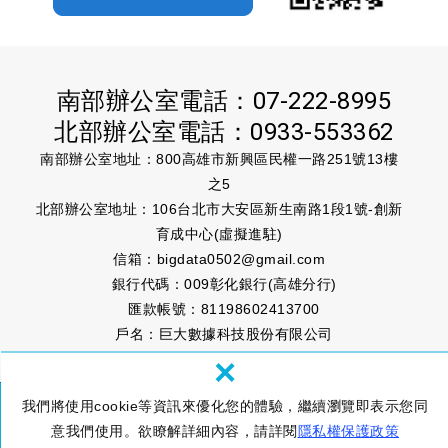
南部辦公室電話：
07-222-8995
北部辦公室電話：
0933-553362
南部辦公室地址：800高雄市新興區民權一路251號13樓
之5
北部辦公室地址：106台北市大安區新生南路1段1號-創新
育成中心(虛擬進駐)
信箱：
bigdata0502@gmail.com
銀行代碼：009彰化銀行(高雄分行)
匯款帳號：81198602413700
戶名：巨大數據科技股份有限公司
×
© 巨大數據科技股份有限公司 BIG DATA TECHNOLOGY CO.,
我們將使用cookie等資訊來優化您的體驗，繼續瀏覽即表示您同
LTD.
隱私權政策
網頁設計 : 新視野
意我們使用。欲瞭解詳細內容，請詳閱
隱私權保護政策