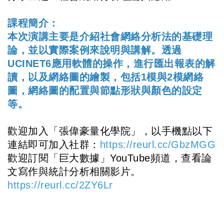
課程簡介：
本次演講主要是介紹社會網絡分析法的基礎理
論，並以實際案例來說明與講解。透過
UCINET6應用軟體的操作，進行匯出報表的解
讀，以及網絡圖的繪製，包括1模與2模網絡
圖，網絡圖的配置與節點形狀與顏色的設定
等。
歡迎加入「張偉豪量化學院」，以手機點以下
連結即可加入社群：
https://reurl.cc/GbzMGG
歡迎訂閱「巨大數據」YouTube頻道，查看論
文寫作與統計分析相關影片。
https://reurl.cc/2ZY6Lr
#EMBA #論文寫作 #前三章 #論文提案 #論文輔導 #量化分析 #量
化研究 #統計分析 #論文題目 #論文撰寫 #碩博士論文 #文獻搜尋
#巨大數據YouTube #模型寶庫 #問卷寶庫