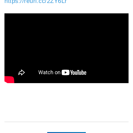
https://reurl.cc/2ZY6Lr
#EMBA #論文寫作 #前三章 #論文提案 #論文輔導 #量化分析 #
量化研究 #統計分析 #論文題目 #論文撰寫 #碩博士論文 #文獻搜
尋 #巨大數據YouTube #模型寶庫 #問卷寶庫