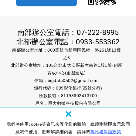
南部辦公室電話：
07-222-8995
北部辦公室電話：
0933-553362
南部辦公室地址：800高雄市新興區民權一路251號13樓
之5
北部辦公室地址：106台北市大安區新生南路1段1號-創新
育成中心(虛擬進駐)
信箱：
bigdata0502@gmail.com
銀行代碼：009彰化銀行(高雄分行)
匯款帳號：81198602413700
戶名：巨大數據科技股份有限公司
×
我們將使用cookie等資訊來優化您的體驗，繼續瀏覽即表示您同
© 巨大數據科技股份有限公司 BIG DATA TECHNOLOGY CO.,
意我們使用。欲瞭解詳細內容，請詳閱
隱私權保護政策
LTD.
隱私權政策
網頁設計 : 新視野